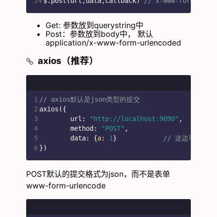
24
$.post(url,data,callback) 
// x-www-form-url
Get: 参数放到querystring中
Post：参数放到body中， 默认
application/x-www-form-urlencoded
axios（推荐）
1
// axios默认是json类型的提交
2
axios({
3
	url: 
"http://localhost:9090"
,
4
	method: 
"POST"
,
5
	data: {
a
: 
1
} 		
// 这边可以直接
6
})
POST默认的提交格式为json，而不是表单
www-form-urlencode