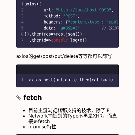
1
axios({
2
	url: 
"http://localhost:9090"
,
3
	method: 
"POST"
,
4
	headers: {
"content-type"
: 
"applicatio
5
	data: 
"a=3&b=3"
// 这边可以直接
6
}).then(
res
=>
res.json())
7
  .then(
d
=>
console
.log(d))
axios的get/post/put/delete等等都可以简写
1
axios.post(url,data).then(callback)
fetch
目前主流浏览器都支持的技术，除了IE
Network捕捉到的Type不再是XHR，而直
接是fetch
promise特性