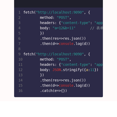
1
fetch(
"http://localhost:9090"
, {
2
    	method: 
"POST"
,
3
    	headers: {
"content-type"
: 
"applicati
4
    	body: 
"a=12&b=11"
// 表单写这种
5
	})
6
	.then(
res
=>
res.json())
7
	.then(
d
=>
console
.log(d))
8
9
fetch(
"http://localhost:9090"
, {
10
    	method: 
"POST"
,
11
    	headers: {
"content-type"
: 
"applicati
12
    	body: 
JSON
.stringify({
a
:
11
})
13
	})
14
	.then(
res
=>
res.json())
15
	.then(
d
=>
console
.log(d))
16
	.catch(
e
=>
{})
注意：
跟其他两个的参数为
不一
({parmas})