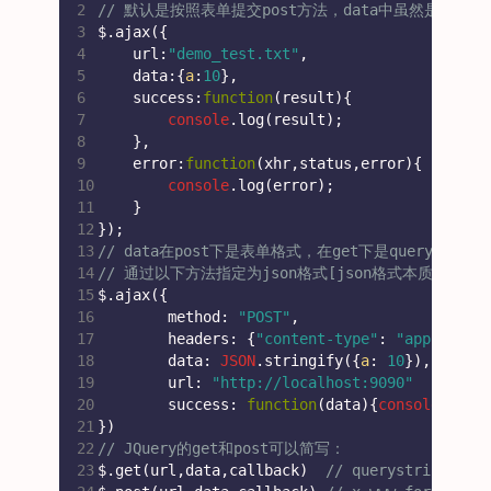
2
// 默认是按照表单提交post方法，data中虽然是jso
3
$.ajax({
4
    url:
"demo_test.txt"
,
5
    data:{
a
:
10
},
6
    success:
function
(
result
)
{
7
console
.log(result);
8
    },
9
    error:
function
(
xhr,status,error
)
{
10
console
.log(error);
11
    }
12
});
13
// data在post下是表单格式，在get下是querystrin
14
// 通过以下方法指定为json格式[json格式本质就是body里
15
$.ajax({
16
	method: 
"POST"
,
17
	headers: {
"content-type"
: 
"applicati
18
	data: 
JSON
.stringify({
a
: 
10
}),
19
	url: 
"http://localhost:9090"
20
	success: 
function
(
data
)
{
console
.log(
21
})
22
// JQuery的get和post可以简写：
23
$.get(url,data,callback)  
// querystring格式