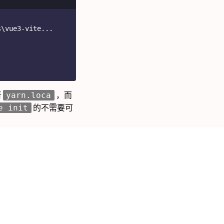
s\vue3-vite...
者
，而
yarn.loca
的不需要可
e init
法2快上很多