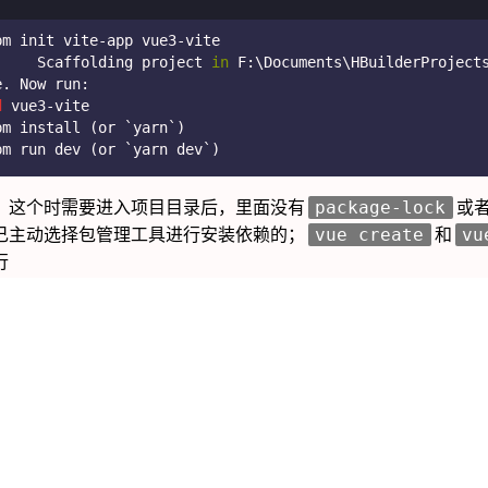
pm init vite-app vue3-vite
	Scaffolding project 
in
 F:\Documents\HBuilderProject
e. Now run:
d
 vue3-vite
pm install (or `yarn`)
pm run dev (or `yarn dev`)
，这个时需要进入项目目录后，里面没有
或
package-lock
己主动选择包管理工具进行安装依赖的；
和
vue create
vu
行
pp
然后选择project的框架
vitejs/app
e2，也可以创建vue3；3只能创建vue3；在创建速度上，法3比