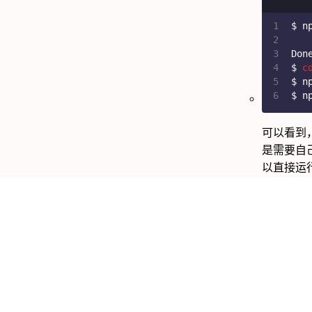
1
$ n
2
3
Don
4
$ 
c
5
$ n
6
$ n
可以看到
是需要自
以直接运
@vitejs/a
npm init @
注：2既可以创建Vu
Author:
Mrli