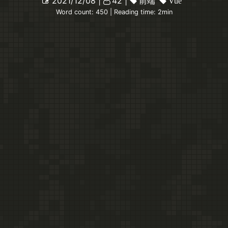
2021/12/08
42
前端
Vue
Word count:
450
| Reading time:
2
min