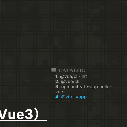
CATALOG
1.
@vue/cli-init
2.
@vue/cli
3.
npm init vite-app hello-
vue
4.
@vitejs/app
Vue3）