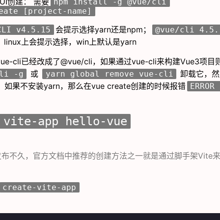
UI创建： 需要
npm install -g @vue/cli
eate [project-name]
会提示选择yarn还是npm；
CLI v4.5.15
@vue/cli 4.5.
inux上会提示选择，win上默认是yarn
vue-cli已经改成了@vue/cli，如果通过vue-cli来构建Vue3
或
卸载它，然后
li -g
yarn global remove vue-cli
后，如果不安装yarn，那么在vue create创建的时候报错
ERROR 
 vite-app hello-vue
发布不久，官方文档中推荐的创建方法之一就是通过脚手架Vite来
create-vite-app