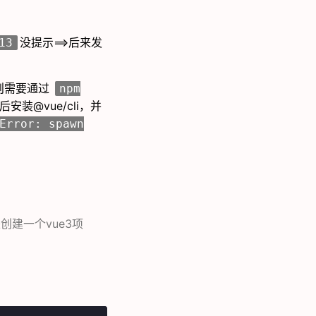
没提示==>后来发
13
项目则需要通过
npm
安装@vue/cli，并
Error: spawn
创建一个vue3项