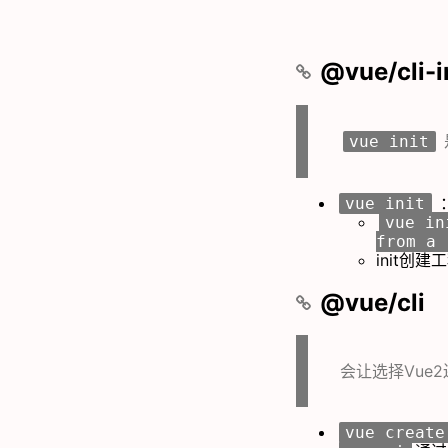
@vue/cli-i
vue init
vue init
vue in
from a 
init创
@vue/cli
会让选择Vue2
vue create