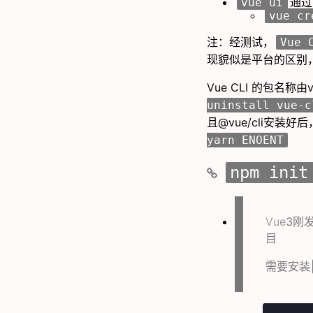
通过
vue ui
vue cr
注：经测试，
Vue 
现貌似是平台的区别，l
Vue CLI 的包名称由
uninstall vue-c
且@vue/cli安装好
yarn ENOENT
npm init
Vue
3刚
目
需要安装