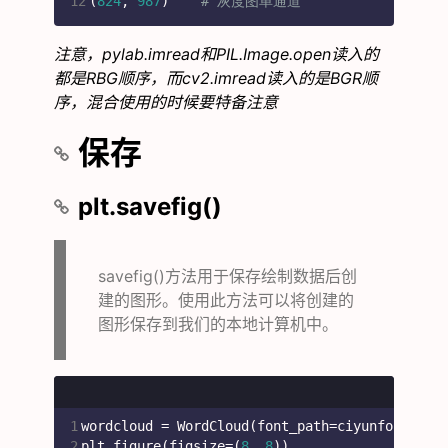
12
(
824
, 
987
)    
# 灰度图单通道
注意，pylab.imread和PIL.Image.open读入的
都是RBG顺序，而cv2.imread读入的是BGR顺
序，混合使用的时候要特备注意
保存
plt.savefig()
savefig()方法用于保存绘制数据后创
建的图形。使用此方法可以将创建的
图形保存到我们的本地计算机中。
1
wordcloud = WordCloud(font_path=ciyunfont_pat
2
plt.figure(figsize=(
8
, 
8
))