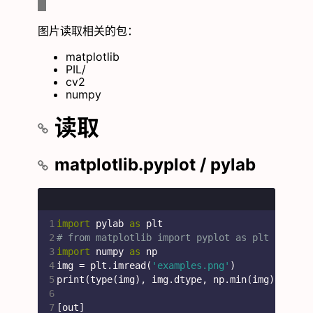
图片读取相关的包：
matplotlib
PIL/
cv2
numpy
读取
matplotlib.pyplot / pylab
1
import
 pylab 
as
 plt
2
# from matplotlib import pyplot as plt
3
import
 numpy 
as
 np
4
img = plt.imread(
'examples.png'
)
5
print(type(img), img.dtype, np.min(img), np.m
6
7
[out]