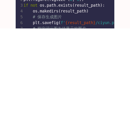
3
if
not
 os.path.exists(result_path):
4
    os.makedirs(result_path)
5
# 保存生成图片
6
    plt.savefig(
f'
{result_path}
/ciyun.png'
)
7
# 指定词云图为待显示的图片
8
    plt.imshow(wordcloud, interpolation=
"bili
注意， 使用savefig的话得注意与plt.show()的
位置，如果先
了则保存的是空
plt.show()
白图片。
PIL.image - 保存PIL格式的图
片
1
from
 PIL 
import
 Image
2
img = Image.open(
'examples.png'
)
3
img.save(
'examples2.png'
)
4
img_gray = img.convert(
'L'
)