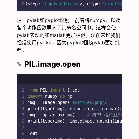
8
(<type 
'numpy.ndarray'
>, dtype(
'float32'
), 
0.
注：pylab和pyplot区别：前者将numpy、以及
各个功能函数导入了其命名空间中。这样会使
pylab表现的和matlab更加相似。现在来说我们
经常使用pyplot，因为pyplot相比pylab更加纯
粹。
PIL.image.open
1
from
 PIL 
import
 Image
2
import
 numpy 
as
 np
3
img = Image.open(
'examples.png'
)
4
print(type(img), np.min(img), np.max(img))
5
img = np.array(img)     
# 将PIL格式图片转为num
6
print(type(img), img.dtype, np.min(img), np.
7
8
[out]