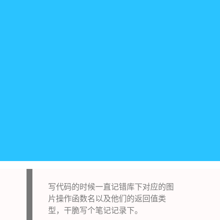
写代码的时候一直记错库下对应的图
片操作函数名以及他们的返回值类
型，干脆写个笔记记录下。