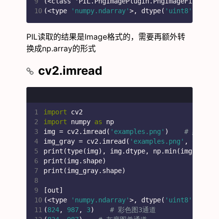
9
(<class 'PIL.PngImagePlugin.PngImageF
10
(<type 
'numpy.ndarray'
>, dtype(
'uint8'
), 
0
, 
PIL读取的结果是Image格式的，需要再额外转
换成np.array的形式
cv2.imread
1
import
 cv2
2
import
 numpy 
as
 np
3
img = cv2.imread(
'examples.png'
)    
# 默认是
4
img_gray = cv2.imread(
'examples.png'
, 
0
)    
5
print(type(img), img.dtype, np.min(img), np.
6
print(img.shape)
7
print(img_gray.shape)
8
9
[out]
10
(<type 
'numpy.ndarray'
>, dtype(
'uint8'
), 
0
, 
11
(
824
, 
987
, 
3
)    
# 彩色图3通道