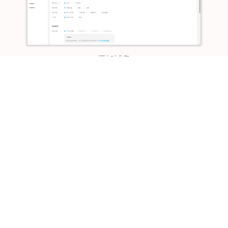
添加域名
点击配置Cname
接下来开始配置CNAME解析，由于我的域
名解析是在阿里云做的，因此需要到阿里
云的域名管理控制台添加这个CNAME的解
析