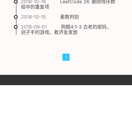
2018-10-18
LeetCode 26. 删除排序数
组中的重复项
2018-10-15
素数判别
2018-09-01
例题4:1-3 古老的密码、
刽子手的游戏，救济金发放
1
Site by
Hexo
| theme
Cxo
备案号:苏ICP备18015439号
53194
|
73058