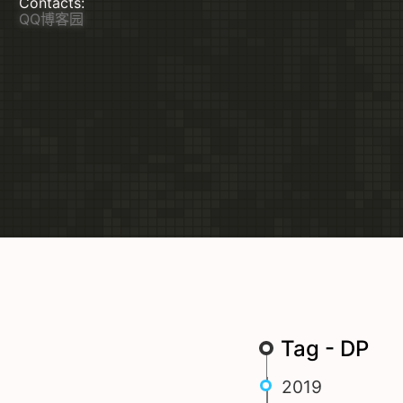
Contacts:
QQ
博客园
Tag - DP
2019