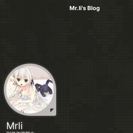
Mr.li's Blog
Mrli